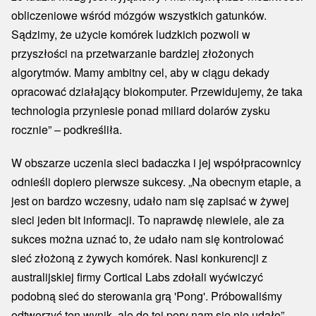
obliczeniowe wśród mózgów wszystkich gatunków.
Sądzimy, że użycie komórek ludzkich pozwoli w
przyszłości na przetwarzanie bardziej złożonych
algorytmów. Mamy ambitny cel, aby w ciągu dekady
opracować działający biokomputer. Przewidujemy, że taka
technologia przyniesie ponad miliard dolarów zysku
rocznie” – podkreśliła.
W obszarze uczenia sieci badaczka i jej współpracownicy
odnieśli dopiero pierwsze sukcesy. „Na obecnym etapie, a
jest on bardzo wczesny, udało nam się zapisać w żywej
sieci jeden bit informacji. To naprawdę niewiele, ale za
sukces można uznać to, że udało nam się kontrolować
sieć złożoną z żywych komórek. Nasi konkurencji z
australijskiej firmy Cortical Labs zdołali wyćwiczyć
podobną sieć do sterowania grą 'Pong'. Próbowaliśmy
odtworzyć ten wynik, ale do tej pory nam się nie udało” –