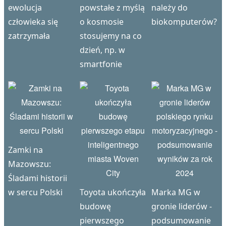
ewolucja
powstałe z myślą
należy do
człowieka się
o kosmosie
biokomputerów?
zatrzymała
stosujemy na co
dzień, np. w
smartfonie
Zamki na
Mazowszu:
Śladami historii
w sercu Polski
Toyota ukończyła
Marka MG w
budowę
gronie liderów -
pierwszego
podsumowanie