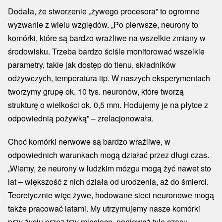
Dodała, że stworzenie „żywego procesora” to ogromne
wyzwanie z wielu względów. „Po pierwsze, neurony to
komórki, które są bardzo wrażliwe na wszelkie zmiany w
środowisku. Trzeba bardzo ściśle monitorować wszelkie
parametry, takie jak dostęp do tlenu, składników
odżywczych, temperatura itp. W naszych eksperymentach
tworzymy grupę ok. 10 tys. neuronów, które tworzą
strukturę o wielkości ok. 0,5 mm. Hodujemy je na płytce z
odpowiednią pożywką” – zrelacjonowała.
Choć komórki nerwowe są bardzo wrażliwe, w
odpowiednich warunkach mogą działać przez długi czas.
„Wiemy, że neurony w ludzkim mózgu mogą żyć nawet sto
lat – większość z nich działa od urodzenia, aż do śmierci.
Teoretycznie więc żywe, hodowane sieci neuronowe mogą
także pracować latami. My utrzymujemy nasze komórki
przy życiu przez trzy miesiące, ponieważ tyle czasu