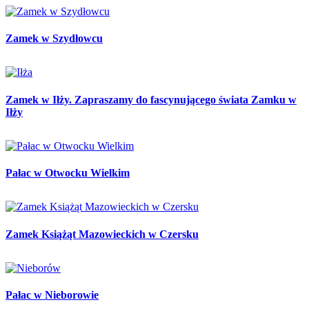
Zamek w Szydłowcu
Zamek w Iłży. Zapraszamy do fascynującego świata Zamku w
Iłży
Pałac w Otwocku Wielkim
Zamek Książąt Mazowieckich w Czersku
Pałac w Nieborowie