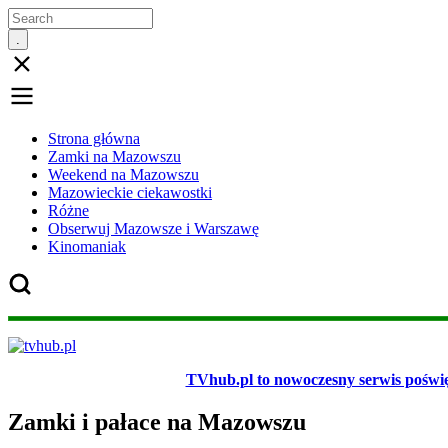
Przejdź
Search
do
treści
Strona główna
Zamki na Mazowszu
Menu
Weekend na Mazowszu
główne
Mazowieckie ciekawostki
Różne
poziome
Obserwuj Mazowsze i Warszawę
Kinomaniak
TVhub.pl to nowoczesny serwis poświę
Zamki i pałace na Mazowszu