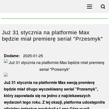
Przejdź
do
Search
treści
Menu
główne
poziome
Już 31 stycznia na platformie Max
będzie miał premierę serial "Przesmyk"
Dodane
2025-01-25
Już 31 stycznia na platformie Max swoją premierę
będzie miał długo wyczekiwany serial "Przesmyk",
który zapowiada się na jedno z najciekawszych
wydarzeń tego roku. Z tej okazji, platforma udostępniła
oficjalny zwiastun produkcji z Leną Górą w roli