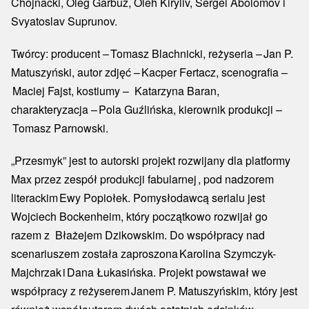
Chojnacki, Oleg Garbuz, Oleh Kiryliv, Sergei Abolomov i
Svyatoslav Suprunov.
Twórcy: producent – Tomasz Blachnicki, reżyseria – Jan P.
Matuszyński, autor zdjęć – Kacper Fertacz, scenografia –
Maciej Fajst, kostiumy – Katarzyna Baran,
charakteryzacja – Pola Guźlińska, kierownik produkcji –
Tomasz Parnowski.
„Przesmyk” jest to autorski projekt rozwijany dla platformy
Max przez zespół produkcji fabularnej , pod nadzorem
literackim Ewy Popiołek. Pomysłodawcą serialu jest
Wojciech Bockenheim, który początkowo rozwijał go
razem z Błażejem Dzikowskim. Do współpracy nad
scenariuszem została zaproszona Karolina Szymczyk-
Majchrzak i Dana Łukasińska. Projekt powstawał we
współpracy z reżyserem Janem P. Matuszyńskim, który jest