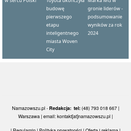
w sercu Polski
Toyota ukończyła
Marka MG w
budowę
gronie liderów -
pierwszego
podsumowanie
etapu
wyników za rok
inteligentnego
2024
miasta Woven
City
Namazowszu.pl -
Redakcja: tel:
(48) 793 018 667 |
Warszawa | email: kontakt[at]namazowszu.pl |
|
Regulamin
|
Polityka prywatności
| Oferta i reklama |