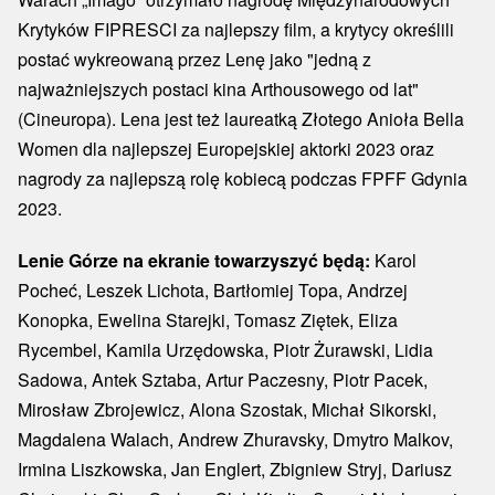
Krytyków FIPRESCI za najlepszy film, a krytycy określili
postać wykreowaną przez Lenę jako "jedną z
najważniejszych postaci kina Arthousowego od lat"
(Cineuropa). Lena jest też laureatką Złotego Anioła Bella
Women dla najlepszej Europejskiej aktorki 2023 oraz
nagrody za najlepszą rolę kobiecą podczas FPFF Gdynia
2023.
Lenie Górze na ekranie towarzyszyć będą:
Karol
Pocheć, Leszek Lichota, Bartłomiej Topa, Andrzej
Konopka, Ewelina Starejki, Tomasz Ziętek, Eliza
Rycembel, Kamila Urzędowska, Piotr Żurawski, Lidia
Sadowa, Antek Sztaba, Artur Paczesny, Piotr Pacek,
Mirosław Zbrojewicz, Alona Szostak, Michał Sikorski,
Magdalena Walach, Andrew Zhuravsky, Dmytro Malkov,
Irmina Liszkowska, Jan Englert, Zbigniew Stryj, Dariusz