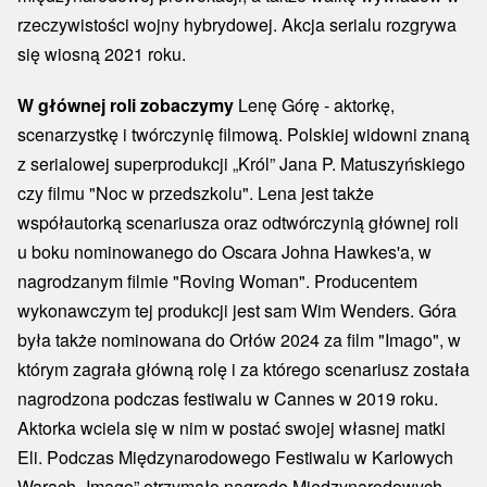
rzeczywistości wojny hybrydowej. Akcja serialu rozgrywa
się wiosną 2021 roku.
W głównej roli zobaczymy
Lenę Górę - aktorkę,
scenarzystkę i twórczynię filmową. Polskiej widowni znaną
z serialowej superprodukcji „Król” Jana P. Matuszyńskiego
czy filmu "Noc w przedszkolu". Lena jest także
współautorką scenariusza oraz odtwórczynią głównej roli
u boku nominowanego do Oscara Johna Hawkes'a, w
nagrodzanym filmie "Roving Woman". Producentem
wykonawczym tej produkcji jest sam Wim Wenders. Góra
była także nominowana do Orłów 2024 za film "Imago", w
którym zagrała główną rolę i za którego scenariusz została
nagrodzona podczas festiwalu w Cannes w 2019 roku.
Aktorka wciela się w nim w postać swojej własnej matki
Eli. Podczas Międzynarodowego Festiwalu w Karlowych
Warach „Imago” otrzymało nagrodę Międzynarodowych