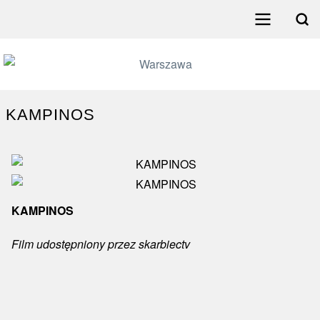
Przejdź
do
Search
treści
Menu
główne
poziome
KAMPINOS
KAMPINOS
Film udostępniony przez skarbiectv