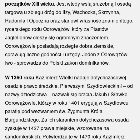
początków XIII wieku.
Jest wtedy wsią służebną i osadą
targową u zbiegu dróg do Iłży, Wąchocka, Skrzynna,
Radomia i Opoczna oraz stanowi własność znamienitego,
rycerskiego rodu Odrowążów, który za Piastów i
Jagiellonów cieszy się ogromnym znaczeniem.
Odrowążowie posiadają rozległe dobra ziemskie,
sprawują liczne godności i urzędy. Jeden z Odrowążów –
Iwo - sprowadza do Polski zakon dominikanów.
W 1360 roku
Kazimierz Wielki nadaje dotychczasowej
osadzie prawo średzkie. Pierwszymi Szydłowieckimi – od
nazwy dziedzictwa – nazwali się bracia Jakub i Sławko
Odrowążowie, którzy w roku 1401 erygują w Szydłowcu
parafię pod wezwaniem św. Zygmunta Króla
Burgundzkiego. Za ich staraniem dotychczasowa osada
zyskuje w 1427 prawa miejskie, wzorowane na
sandomierskich. Potwierdza je w 1470 roku Kazimierz