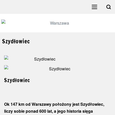
Przejdź
do
Search
treści
Menu
główne
poziome
Szydłowiec
Szydłowiec
Ok 147 km od Warszawy położony jest Szydłowiec,
liczy sobie ponad 600 lat, a jego historia sięga