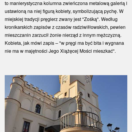
to manierystyczna kolumna zwieńczona metalową galerią i
ustawioną na niej figurą kobiety, symbolizującą pychę. W
miejskiej tradycji pręgierz zwany jest "Zośką". Według
kronikarskich zapisów z czasów radziwiłłowskich, pewien
mieszczanin zarzucił żonie nierząd z innym mężczyzną.
Kobieta, jak mówi zapis – "w pręgi ma być bita i wygnana
nie ma w majętności Jego Xiążęcej Mości mieszkać".