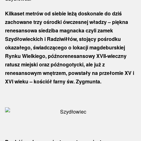
Kilkaset metrów od siebie leżą doskonale do dziś
zachowane trzy ośrodki ówczesnej władzy – piękna
renesansowa siedziba magnacka czyli zamek
Szydłowieckich i Radziwiłłów, stojący pośrodku
okazałego, świadczącego o lokacji magdeburskiej
Rynku Wielkiego, późnorenesansowy XVII-wieczny
ratusz miejski oraz późnogotycki, ale już z
renesansowym wnętrzem, powstały na przełomie XV i
XVI wieku – kościół farny św. Zygmunta.