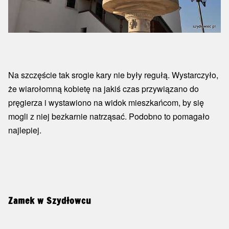
Na szczęście tak srogie kary nie były regułą. Wystarczyło,
że wiarołomną kobietę na jakiś czas przywiązano do
pręgierza i wystawiono na widok mieszkańcom, by się
mogli z niej bezkarnie natrząsać. Podobno to pomagało
najlepiej.
Zamek w Szydłowcu