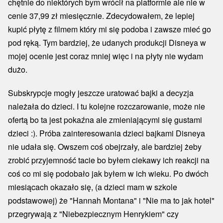
chętnie do niektórych bym wrócił na platformie ale nie w
cenie 37,99 zł miesięcznie. Zdecydowałem, że lepiej
kupić płytę z filmem który mi się podoba i zawsze mieć go
pod ręką. Tym bardziej, że udanych produkcji Disneya w
mojej ocenie jest coraz mniej więc i na płyty nie wydam
dużo.
Subskrypcje mogły jeszcze uratować bajki a decyzja
należała do dzieci. I tu kolejne rozczarowanie, może nie
ofertą bo ta jest pokaźna ale zmieniającymi się gustami
dzieci :). Próba zainteresowania dzieci bajkami Disneya
nie udała się. Owszem coś obejrzały, ale bardziej żeby
zrobić przyjemność tacie bo byłem ciekawy ich reakcji na
coś co mi się podobało jak byłem w ich wieku. Po dwóch
miesiącach okazało się, (a dzieci mam w szkole
podstawowej) że "Hannah Montana" i "Nie ma to jak hotel"
przegrywają z "Niebezpiecznym Henrykiem" czy