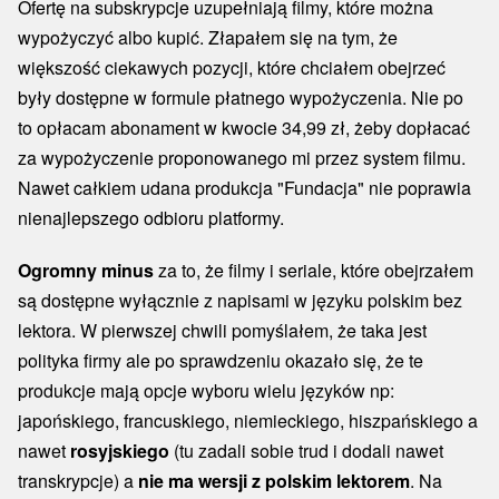
Ofertę na subskrypcje uzupełniają filmy, które można
wypożyczyć albo kupić. Złapałem się na tym, że
większość ciekawych pozycji, które chciałem obejrzeć
były dostępne w formule płatnego wypożyczenia. Nie po
to opłacam abonament w kwocie 34,99 zł, żeby dopłacać
za wypożyczenie proponowanego mi przez system filmu.
Nawet całkiem udana produkcja "Fundacja" nie poprawia
nienajlepszego odbioru platformy.
Ogromny minus
za to, że filmy i seriale, które obejrzałem
są dostępne wyłącznie z napisami w języku polskim bez
lektora. W pierwszej chwili pomyślałem, że taka jest
polityka firmy ale po sprawdzeniu okazało się, że te
produkcje mają opcje wyboru wielu języków np:
japońskiego, francuskiego, niemieckiego, hiszpańskiego a
nawet
rosyjskiego
(tu zadali sobie trud i dodali nawet
transkrypcje) a
nie ma wersji z polskim lektorem
. Na