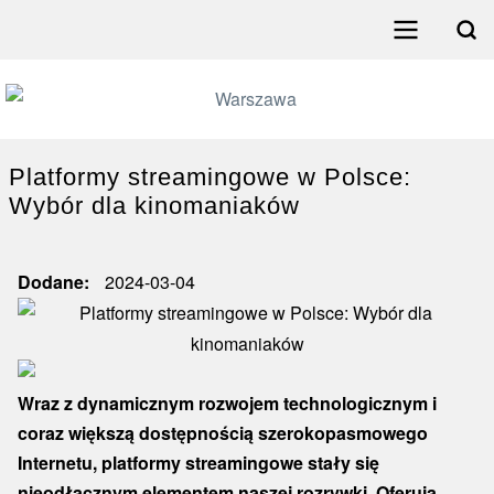
Przejdź
do
Search
treści
Menu
główne
poziome
Platformy streamingowe w Polsce:
Wybór dla kinomaniaków
Dodane
2024-03-04
Wraz z dynamicznym rozwojem technologicznym i
coraz większą dostępnością szerokopasmowego
Internetu, platformy streamingowe stały się
nieodłącznym elementem naszej rozrywki. Oferują