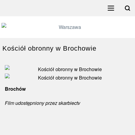
Przejdź
do
Search
treści
Menu
główne
poziome
Kościół obronny w Brochowie
Brochów
Film udostępniony przez skarbiectv