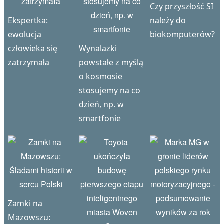
Czy przyszłość SI
Ekspertka:
należy do
ewolucja
biokomputerów?
człowieka się
Wynalazki
zatrzymała
powstałe z myślą
o kosmosie
stosujemy na co
dzień, np. w
smartfonie
Zamki na
Mazowszu: