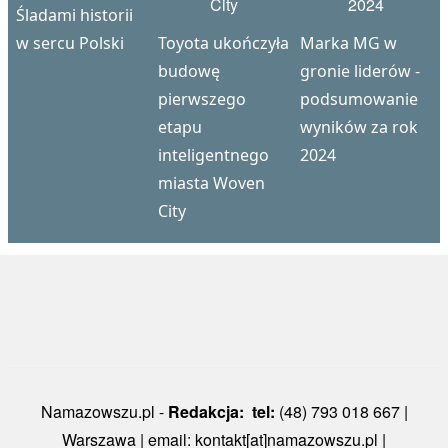
Śladami historii
w sercu Polski
Toyota ukończyła
Marka MG w
budowę
gronie liderów -
pierwszego
podsumowanie
etapu
wyników za rok
inteligentnego
2024
miasta Woven
City
Namazowszu.pl -
Redakcja: tel:
(48) 793 018 667 |
Warszawa | email: kontakt[at]namazowszu.pl |