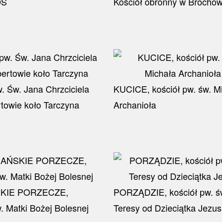
OS
Kościół obronny w Brochow
w. Św. Jana Chrzciciela
KUCICE, kościół pw. św. M
owie koło Tarczyna
Archanioła
KIE PORZECZE,
PORZĄDZIE, kościół pw. ś
. Matki Bożej Bolesnej
Teresy od Dzieciątka Jezus