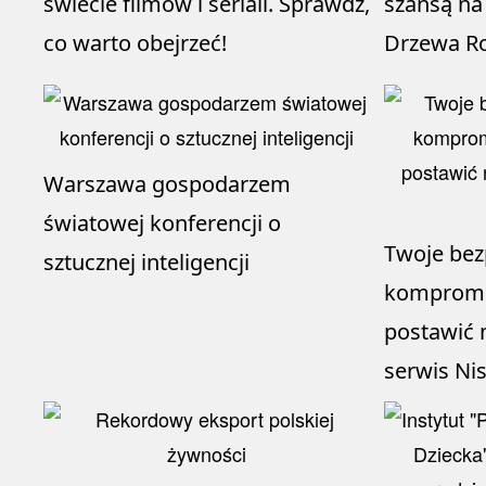
świecie filmów i seriali. Sprawdź,
szansą na
co warto obejrzeć!
Drzewa R
Warszawa gospodarzem
światowej konferencji o
Twoje bez
sztucznej inteligencji
kompromi
postawić 
serwis Ni