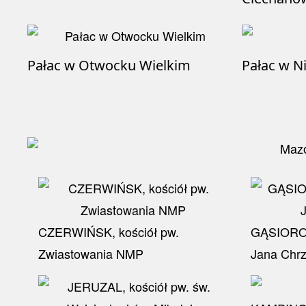
Pałac w Otwocku Wielkim
Pałac w N
CZERWIŃSK, kościół pw.
GĄSIOROW
Zwiastowania NMP
Jana Chrz