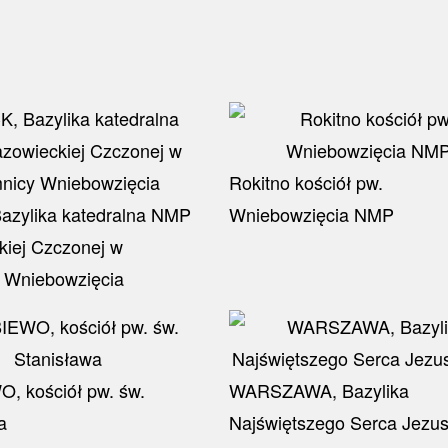
Rokitno kościół pw.
azylika katedralna NMP
Wniebowzięcia NMP
iej Czczonej w
 Wniebowzięcia
, kościół pw. św.
WARSZAWA, Bazylika
a
Najświętszego Serca Jezu