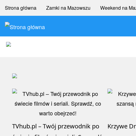
Przejdź
Menu
Strona główna
Zamki na Mazowszu
Weekend na Ma
do
Search
główne
treści
poziome
TVhub.pl – Twój przewodnik po
Krzywe Dr