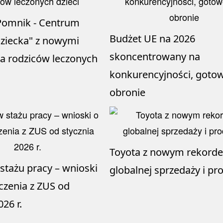
"Pomnik - Centrum
Budżet UE na 2026
ziecka" z nowymi
skoncentrowany na
la rodziców leczonych
konkurencyjności, gotow
obronie
Toyota z nowym rekord
stażu pracy – wnioski
globalnej sprzedaży i pr
czenia z ZUS od
026 r.