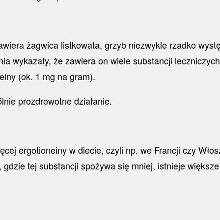
 zawiera żagwica listkowata, grzyb niezwykle rzadko wys
 wykazały, że zawiera on wiele substancji leczniczych,
iny (ok. 1 mg na gram).
lnie prozdrowotne działanie.
cej ergotioneiny w diecie, czyli np. we Francji czy Wło
dzie tej substancji spożywa się mniej, istnieje więks