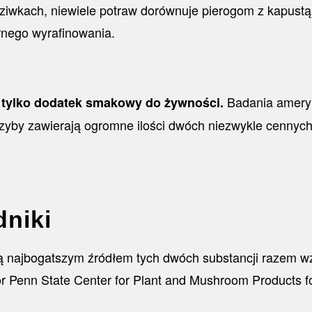
ziwkach, niewiele potraw dorównuje pierogom z kapustą
rnego wyrafinowania.
Badania ameryk
iż tylko dodatek smakowy do żywności.
yby zawierają ogromne ilości dwóch niezwykle cennych 
dniki
są najbogatszym źródłem tych dwóch substancji razem wzi
 Penn State Center for Plant and Mushroom Products fo