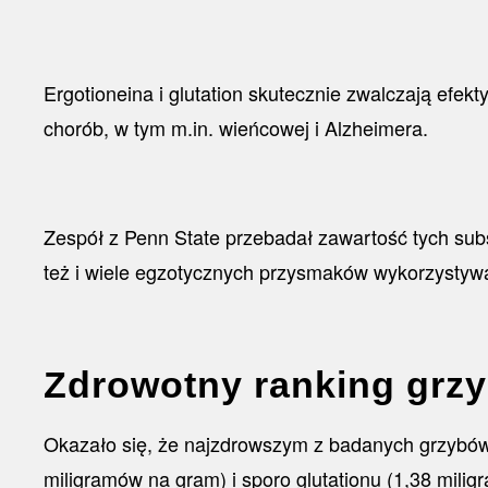
Ergotioneina i glutation skutecznie zwalczają efe
chorób, w tym m.in. wieńcowej i Alzheimera.
Zespół z Penn State przebadał zawartość tych subs
też i wiele egzotycznych przysmaków wykorzysty
Zdrowotny ranking grz
Okazało się, że najzdrowszym z badanych grzybów 
miligramów na gram) i sporo glutationu (1,38 mili