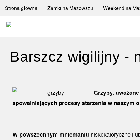
Przejdź
Menu
Strona główna
Zamki na Mazowszu
Weekend na Ma
do
Search
główne
treści
poziome
Barszcz wigilijny 
Grzyby, uważane 
spowalniających procesy starzenia w naszym o
niskokaloryczne i 
W powszechnym mniemaniu