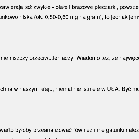
awierają też zwykłe - białe i brązowe pieczarki, powsz
osunkowo niska (ok. 0,50-0,60 mg na gram), to jednak je
nie niszczy przeciwutleniaczy! Wiadomo też, że najwięc
echna w naszym kraju, niemal nie istnieje w USA. Być m
warto byłoby przeanalizować również inne gatunki należ