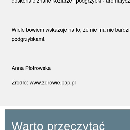
doskonale znane koźlarze i podgrzybki - aromatycz
Wiele bowiem wskazuje na to, że nie ma nic bardz
podgrzybkami.
Anna Piotrowska
Źródło:
www.zdrowie.pap.p
l
Warto przeczytać