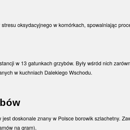
kty stresu oksydacyjnego w komórkach, spowalniając proc
tancji w 13 gatunkach grzybów. Były wśród nich zarówno
wanych w kuchniach Dalekiego Wschodu.
ybów
jest doskonale znany w Polsce borowik szlachetny. Zaw
gramów na gram).