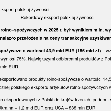
 rolno–spożywczych w 2025 r. był wynikiem m.in. w
nalazło przełożenie na ceny transakcyjne uzyskiwa
– wz
spożywcze o wartości 43,9 mld EUR (186 mld zł)
ie wyniósł 75%. Największymi odbiorcami produktów z Po
4 mld EUR.
yeksportowano produkty rolno-spożywcze o wartości 14,
icznej polskiego eksportu artykułów rolno-spożywczych 
eksportowanych z Polski do krajów trzecich, podobnie 
Ukraina – 1,2 mld EUR oraz USA – 838 mln EUR.