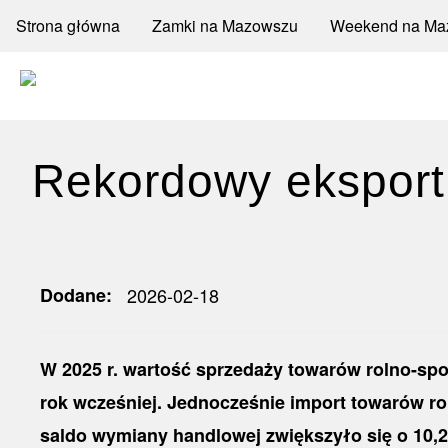
Przejdź
Menu
Strona główna
Zamki na Mazowszu
Weekend na Ma
do
Search
główne
treści
poziome
Rekordowy eksport 
Dodane
2026-02-18
W 2025 r. wartość sprzedaży towarów rolno-spo
rok wcześniej. Jednocześnie import towarów ro
saldo wymiany handlowej zwiększyło się o 10,2%