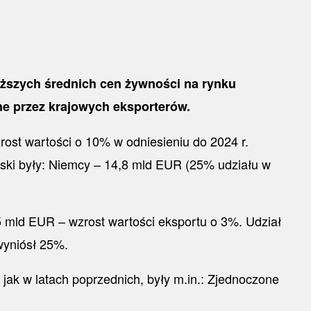
yższych średnich cen żywności na rynku
ne przez krajowych eksporterów.
rost wartości o 10% w odniesieniu do 2024 r.
lski były: Niemcy – 14,8 mld EUR (25% udziału w
5 mld EUR – wzrost wartości eksportu o 3%. Udział
wyniósł 25%.
jak w latach poprzednich, były m.in.: Zjednoczone