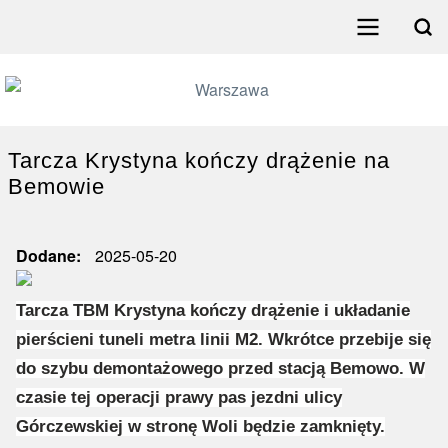
Przejdź
do
Search
treści
Menu
główne
poziome
Tarcza Krystyna kończy drążenie na
Bemowie
Dodane
2025-05-20
Tarcza TBM Krystyna kończy drążenie i układanie
pierścieni tuneli metra linii M2. Wkrótce przebije się
do szybu demontażowego przed stacją Bemowo. W
czasie tej operacji prawy pas jezdni ulicy
Górczewskiej w stronę Woli będzie zamknięty.