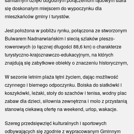
sanitarnym dzięki dogodnym połączeniom lądowym stała
się doskonałym miejscem do wypoczynku dla
mieszkańców gminy i turystów.
Jest położona w pobliżu rynku, połączona ze stworzonym
Bulwarem Nadnarwiańskim i siecią szlaków pieszo-
rowerowych (o łącznej długości 88,6 km) o charakterze
turystyczno-krajoznawczo-edukacyjnym, na których
znajdują się zabytkowe obiekty o znaczeniu historycznym,
W sezonie letnim plaża tętni życiem, dając możliwość
czynnego i biernego odpoczynku. Boiska do siatkówki i
koszykówki, leżaki, stoły do szachów i tenisa, wodny plac
zabaw dla dzieci, siłownia zewnętrzna i molo z przystanią
stanowią ciekawą ofertę na weekend, urlop, wakacje.
Szereg przedsięwzięć kulturalnych i sportowych
odbywających się zgodnie z wypracowanym Gminnym