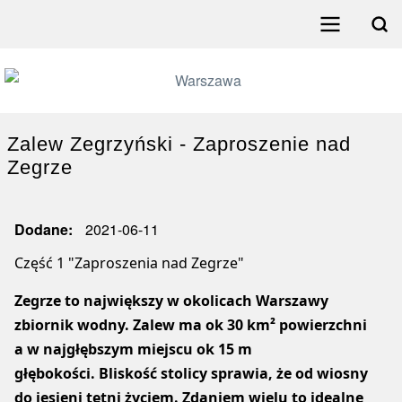
Przejdź
do
Search
treści
Menu
główne
poziome
Zalew Zegrzyński - Zaproszenie nad
Zegrze
Dodane
2021-06-11
Część 1 "Zaproszenia nad Zegrze"
Zegrze to największy w okolicach Warszawy
zbiornik wodny. Zalew ma ok 30 km² powierzchni
a w najgłębszym miejscu ok 15 m
głębokości. Bliskość stolicy sprawia, że od wiosny
do jesieni tętni życiem. Zdaniem wielu to idealne