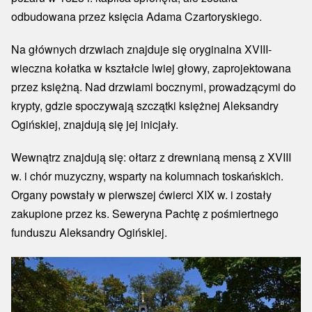
odbudowana przez księcia Adama Czartoryskiego.
Na głównych drzwiach znajduje się oryginalna XVIII-
wieczna kołatka w kształcie lwiej głowy, zaprojektowana
przez księżną. Nad drzwiami bocznymi, prowadzącymi do
krypty, gdzie spoczywają szczątki księżnej Aleksandry
Ogińskiej, znajdują się jej inicjały.
Wewnątrz znajdują się: ołtarz z drewnianą mensą z XVIII
w. i chór muzyczny, wsparty na kolumnach toskańskich.
Organy powstały w pierwszej ćwierci XIX w. i zostały
zakupione przez ks. Seweryna Pachtę z pośmiertnego
funduszu Aleksandry Ogińskiej.