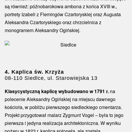
są również: późnobarokowa ambona z końca XVIII w.,
portrety Izabeli z Flemingów Czartoryskiej oraz Augusta
Aleksandra Czartoryskiego oraz chrzcielnica z
monogramem Aleksandry Ogińskiej.
4. Kaplica św. Krzyża
08-110 Siedlce, ul. Starowiejska 13
Klasycystyczną kaplicę wybudowano w 1791 r.
na
polecenie Aleksandry Ogińskiej na miejscu dawnego
kościoła, w pobliżu pierwszego siedleckiego cmentarza.
Projekt przygotował malarz Zygmunt Vogel – była to jego
pierwsza i jedyna realizacja architektoniczna. W wyniku
pożaru w 1823 r. kaplica spłonęła, ale została