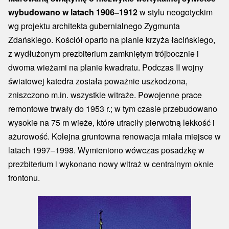
wybudowano w latach 1906–1912
w stylu neogotyckim
wg projektu architekta gubernialnego Zygmunta
Zdańskiego. Kościół oparto na planie krzyża łacińskiego,
z wydłużonym prezbiterium zamkniętym trójbocznie i
dwoma wieżami na planie kwadratu. Podczas II wojny
światowej katedra została poważnie uszkodzona,
zniszczono m.in. wszystkie witraże. Powojenne prace
remontowe trwały do 1953 r.; w tym czasie przebudowano
wysokie na 75 m wieże, które utraciły pierwotną lekkość i
ażurowość. Kolejna gruntowna renowacja miała miejsce w
latach 1997–1998. Wymieniono wówczas posadzkę w
prezbiterium i wykonano nowy witraż w centralnym oknie
frontonu.