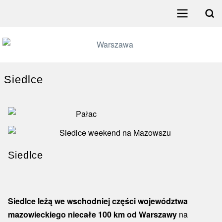
Przejdź
do
Search
treści
Menu
główne
poziome
Siedlce
Siedlce
Siedlce leżą we wschodniej części województwa
mazowieckiego niecałe 100 km od Warszawy
na