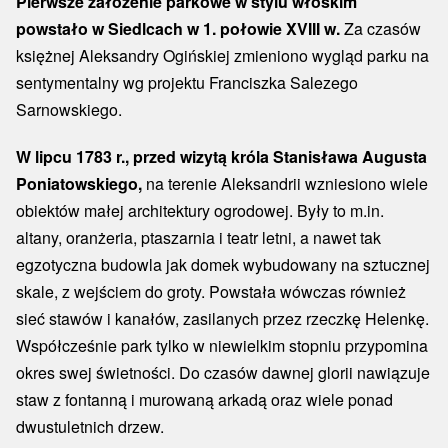
Pierwsze założenie parkowe w stylu włoskim
powstało w Siedlcach w 1. połowie XVIII w.
Za czasów
księżnej Aleksandry Ogińskiej zmieniono wygląd parku na
sentymentalny wg projektu Franciszka Salezego
Sarnowskiego.
W lipcu 1783 r., przed wizytą króla Stanisława Augusta
Poniatowskiego,
na terenie Aleksandrii wzniesiono wiele
obiektów małej architektury ogrodowej. Były to m.in.
altany, oranżeria, ptaszarnia i teatr letni, a nawet tak
egzotyczna budowla jak domek wybudowany na sztucznej
skale, z wejściem do groty. Powstała wówczas również
sieć stawów i kanałów, zasilanych przez rzeczkę Helenkę.
Współcześnie park tylko w niewielkim stopniu przypomina
okres swej świetności. Do czasów dawnej glorii nawiązuje
staw z fontanną i murowaną arkadą oraz wiele ponad
dwustuletnich drzew.