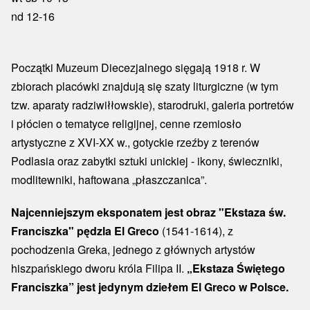
nd 12-16
Początki Muzeum Diecezjalnego sięgają 1918 r. W
zbiorach placówki znajdują się szaty liturgiczne (w tym
tzw. aparaty radziwiłłowskie), starodruki, galeria portretów
i płócien o tematyce religijnej, cenne rzemiosło
artystyczne z XVI-XX w., gotyckie rzeźby z terenów
Podlasia oraz zabytki sztuki unickiej - ikony, świeczniki,
modlitewniki, haftowana „płaszczanica”.
Najcenniejszym eksponatem jest obraz "Ekstaza św.
Franciszka" pędzla El Greco
(1541-1614), z
pochodzenia Greka, jednego z głównych artystów
hiszpańskiego dworu króla Filipa II.
„Ekstaza Świętego
Franciszka” jest jedynym dziełem El Greco w Polsce.