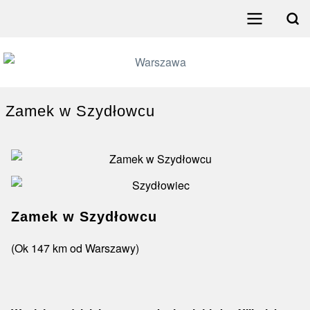
Przejdź
do
Search
treści
Menu
główne
poziome
Zamek w Szydłowcu
Zamek w Szydłowcu
(Ok 147 km od Warszawy)