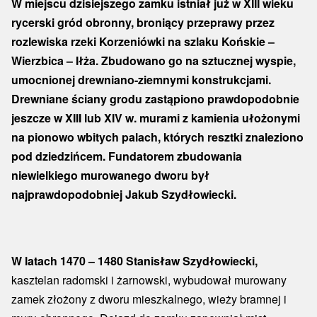
W miejscu dzisiejszego zamku istniał już w XIII wieku
rycerski gród obronny, broniący przeprawy przez
rozlewiska rzeki Korzeniówki na szlaku Końskie –
Wierzbica – Iłża. Zbudowano go na sztucznej wyspie,
umocnionej drewniano-ziemnymi konstrukcjami.
Drewniane ściany grodu zastąpiono prawdopodobnie
jeszcze w XIII lub XIV w. murami z kamienia ułożonymi
na pionowo wbitych palach, których resztki znaleziono
pod dziedzińcem. Fundatorem zbudowania
niewielkiego murowanego dworu był
najprawdopodobniej Jakub Szydłowiecki.
W latach 1470 – 1480 Stanisław Szydłowiecki,
kasztelan radomski i żarnowski, wybudował murowany
zamek złożony z dworu mieszkalnego, wieży bramnej i