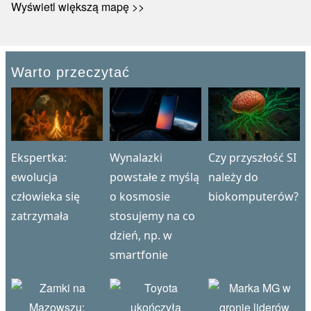
Wyświetl większą mapę >>
Warto przeczytać
Ekspertka:
Wynalazki
Czy przyszłość SI
ewolucja
powstałe z myślą
należy do
człowieka się
o kosmosie
biokomputerów?
zatrzymała
stosujemy na co
dzień, np. w
smartfonie