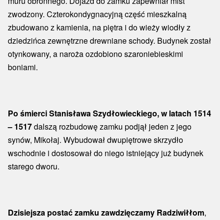
muru obronnego. Dojazd do zamku zapewniał mist
zwodzony. Czterokondygnacyjną część mieszkalną
zbudowano z kamienia, na piętra i do wieży wiodły z
dziedzińca zewnętrzne drewniane schody. Budynek został
otynkowany, a naroża ozdobiono szaroniebieskimi
boniami.
Po śmierci Stanisława Szydłowieckiego, w latach 1514
– 1517
dalszą rozbudowę zamku podjął jeden z jego
synów, Mikołaj. Wybudował dwupiętrowe skrzydło
wschodnie i dostosował do niego istniejący już budynek
starego dworu.
Dzisiejsza postać zamku zawdzięczamy Radziwiłłom
,